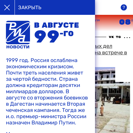
в августе
ЗАКРЫТЬ
99-го
05
06
07
08
08’99
08’99
08’99
0
16:56 09-08-1999
Заместители министров иностранных дел
России и Туркменистана обсудили на встрече в
Москве обстановку в Афганистане
1999 год. Россия ослаблена
экономическим кризисом.
Почти треть населения живет
за чертой бедности. Страна
должна кредиторам десятки
миллиардов долларов. В
августе со вторжения боевиков
в Дагестан начинается Вторая
чеченская кампания. Тогда же
и.о. премьер-министра России
назначен Владимир Путин.