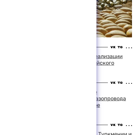
19:24 06-08-1999
Ашхабад сделал еще один шаг по реализации
проекта строительства транскаспийского
трубопровода
14:34 06-08-1999
Туркмения и лидер консорциума по
строительству транскаспийского газопровода
подписали финансово-юридическое
соглашение
13:24 06-08-1999
Президенты Грузии, Азербайджана, Туркмении и