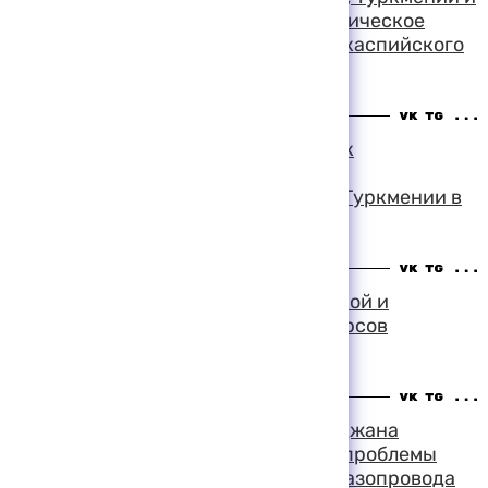
Турции подпишут в сентябре политическое
соглашение о строительстве транскаспийского
газопровода
12:59 06-08-1999
Компания "Шелл" присоединилась к
консорциуму по строительству
транскаспийского газопровода из Туркмении в
Турцию
12:34 06-08-1999
Компания "Шелл" займется разведкой и
разработкой углеводородных ресурсов
Туркмении
20:27 05-08-1999
Президенты Туркмении и Азербайджана
обсудили в телефонном разговоре проблемы
строительства транскаспийского газопровода