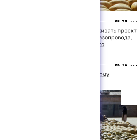
19:31 06-08-1999
Правительство США будет поддерживать проект
строительства транскаспийского газопровода,
заявил спецсоветник американского
президента и госсекретаря
19:25 06-08-1999
Туркмения готовится к национальному
празднику — Дню дыни