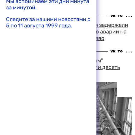
Мы вспоминаем эти дни минута
гибели людей
за минутой.
12:18 06-08-1999
Следите за нашими новостями с
Сотрудники транспортной милиции задержали
5 по 11 августа 1999 года.
троих уроженцев Чечни, виновных в аварии на
железнодорожном перегоне Пикалево
16:22 05-08-1999
На уфимском предприятии "Химпром"
произошла утечка хлора, пострадали десять
человек