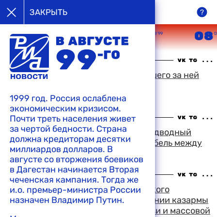
в августе
ЗАКРЫТЬ
99-го
05
06
07
08
08’99
08’99
08’99
0
08:18 10-08-1999
В результате аварии и последовавшего за ней
пожара погибли 12 членов экипажа
индонезийского танкера
1999 год. Россия ослаблена
экономическим кризисом.
Почти треть населения живет
09:16 07-08-1999
за чертой бедности. Страна
Якорь грузового судна разорвал подводный
должна кредиторам десятки
высоковольтный электрический кабель между
миллиардов долларов. В
островами Ява и Мадура
августе со вторжения боевиков
в Дагестан начинается Вторая
15:33 06-08-1999
чеченская кампания. Тогда же
Около месяца в военном суде Томского
и.о. премьер-министра России
назначен Владимир Путин.
гарнизона слушали дело о разрушении казармы
военного командного училища связи и массовой