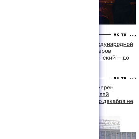
06:23 09-08-1999
Российский офицер из состава международной
полиции в Косово получает 75 долларов
командировочных в сутки, американский — до
10 тысяч долларов в месяц
12:59 07-08-1999
Глава администрации Барнаула намерен
"освободить от работы" руководителей
жилищных организаций, которые до декабря не
выплатят зарплаты работникам