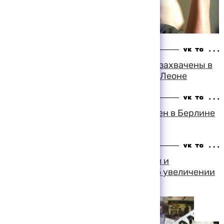
22:28 05-08-1999
Пять британских военнослужащих захвачены в
заложники мятежниками в Сьерра-Леоне
17:05 05-08-1999
Путешественник из Африки помещен в Берлине
в клинику в тяжелом состоянии
10:56 05-08-1999
Переговоры между правительством и
профсоюзами госслужащих ЮАР об увеличении
заработной платы продолжаются