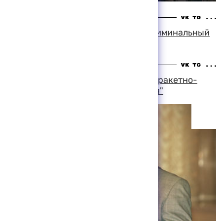
15:54 06-08-1999
Фантазия художника породила "криминальный
бардак на политической арене"
13:28 06-08-1999
Мэр Москвы Юрий Лужков посетил ракетно-
космическую корпорацию "Энергия"