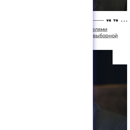
18:28 06-08-1999
Юрий Лужков обсудил с руководителями
движения "Держава" вопросы предвыборной
кампании