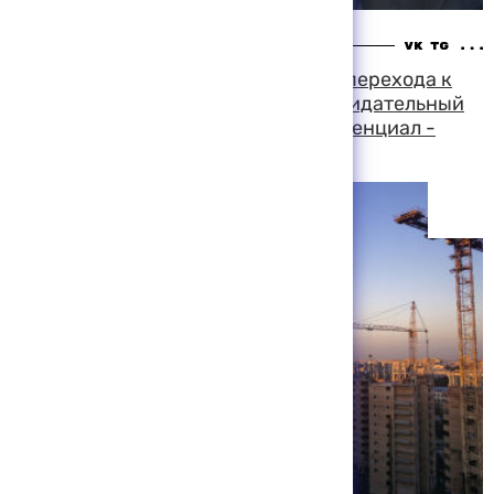
18:26 06-08-1999
Московские строители в условиях перехода к
рынку не только не остановили созидательный
процесс, но и приумножили его потенциал -
Лужков