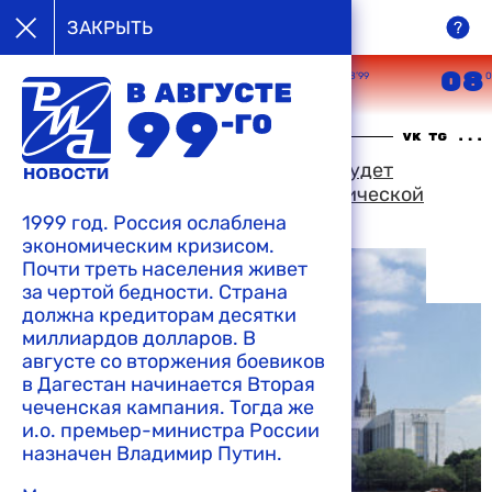
в августе
ЗАКРЫТЬ
99-го
05
06
07
08
08’99
08’99
08’99
0
22:25 09-08-1999
Новое российское правительство будет
абсолютно самостоятельной политической
единицей, считает Путин
1999 год. Россия ослаблена
экономическим кризисом.
Почти треть населения живет
за чертой бедности. Страна
должна кредиторам десятки
миллиардов долларов. В
августе со вторжения боевиков
в Дагестан начинается Вторая
чеченская кампания. Тогда же
и.о. премьер-министра России
назначен Владимир Путин.