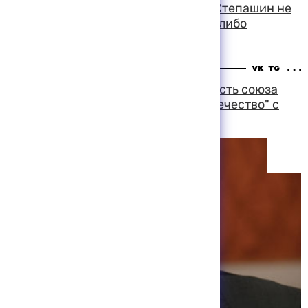
Юрий Лужков считает, что Сергей Степашин не
будет принимать участия "в каких-либо
политических коалициях"
13:08 07-08-1999
Юрий Лужков исключает возможность союза
возглавляемой им организации "Отечество" с
НДР