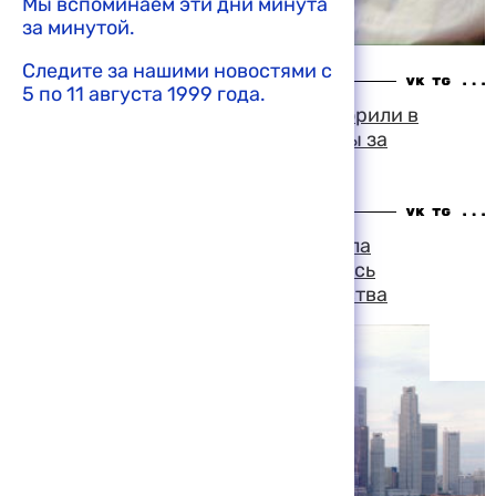
Мы вспоминаем эти дни минута
за минутой.
Следите за нашими новостями с
12:57 06-08-1999
5 по 11 августа 1999 года.
Американского пассажира приговорили в
Сингапуре к шести месяцам тюрьмы за
хулиганство на борту самолета
10:12 05-08-1999
В Сингапуре за три недели до начала
президентских выборов не оказалось
кандидатов на пост главы государства