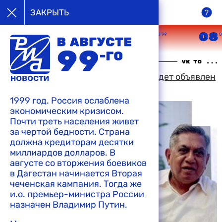
в августе
ЗАКРЫТЬ
99-го
05
06
07
08
08’99
08’99
08’99
0
09:34 08-08-1999
Президент Сингапура, вероятно, будет объявлен
без выборов
1999 год. Россия ослаблена
экономическим кризисом.
Почти треть населения живет
за чертой бедности. Страна
должна кредиторам десятки
миллиардов долларов. В
августе со вторжения боевиков
в Дагестан начинается Вторая
чеченская кампания. Тогда же
и.о. премьер-министра России
назначен Владимир Путин.