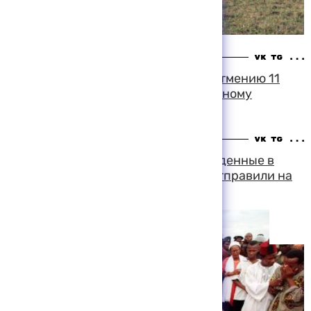
17:09 07-08-1999
Бельгия готовится к солнечному затмению 11
августа так же серьезно, как к крупному
стихийному бедствию
14:46 07-08-1999
Тела двух гвинейских юношей, найденные в
отсеке шасси самолета "Сабены", отправили на
родину