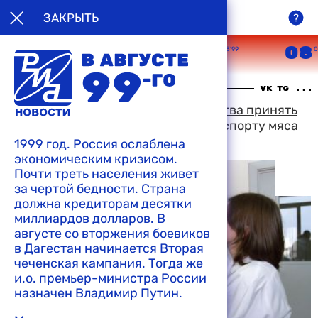
в августе
ЗАКРЫТЬ
99-го
05
06
07
08
08’99
08’99
08’99
0
17:25 10-08-1999
Решение бельгийского правительства принять
условия Европейского союза по экспорту мяса
вызвало шквал критики в стране
1999 год. Россия ослаблена
экономическим кризисом.
Почти треть населения живет
за чертой бедности. Страна
должна кредиторам десятки
миллиардов долларов. В
августе со вторжения боевиков
в Дагестан начинается Вторая
чеченская кампания. Тогда же
и.о. премьер-министра России
назначен Владимир Путин.