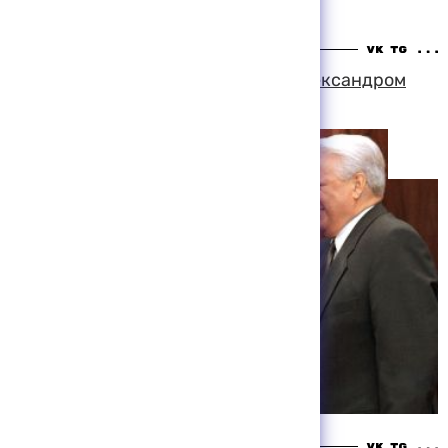
подготовку к выборам в Госдуму
12:25 09-08-1999
Борис Ельцин провел встречу с Александром
Вешняковым
00:20 09-08-1999