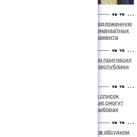
17:40 09-08-1999
Комитеты Госдумы не утвердили предложенную
ЦИК новую схему образования одномандатных
округов по выборам депутатов парламента
17:26 09-08-1999
Верховный суд Карачаево-Черкесии пригласил
на слушание дела о выборах главы республики
представителя Центризбиркома
15:02 09-08-1999
Минюст направил в Центризбирком список
общественных объединений, которые смогут
принять участие в парламентских выборах
12:36 09-08-1999
Борис Ельцин и Александр Вешняков обсудили