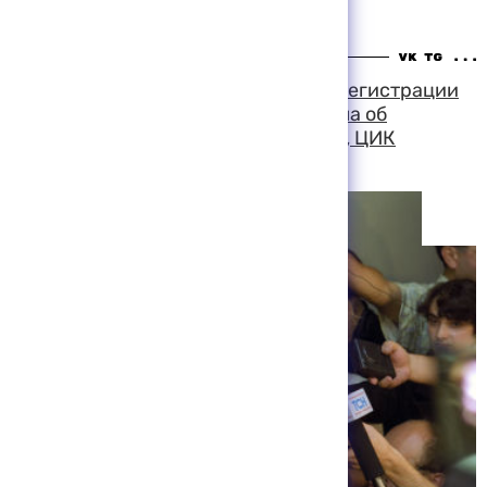
Центризбиркоме
13:14 06-08-1999
Вешняков: рекомендуя отказать в регистрации
группе по проведению референдума об
объединении России и Белоруссии, ЦИК
руководствовался законом