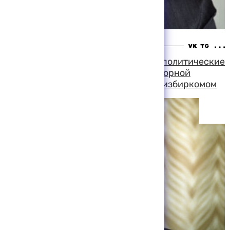
14:32 10-08-1999
Александр Вешняков предостерег политические
партии от начала ведения предвыборной
агитации до их регистрации Центризбиркомом