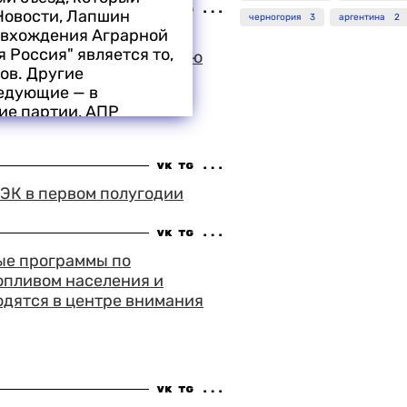
 Новости, Лапшин
черногория
3
аргентина
2
м вхождения Аграрной
 зрительский успех на
 Россия" является то,
в Выборге выпал на долю
ов. Другие
лава Говорухина
ледующие — в
й стрелок"
ие партии, АПР
ельного списка блока,
ыборах АПР должна
озыва
ТЭК в первом полугодии
тво — Вся Россия" уже
определенные
ые программы по
м Примаковым. По его
именно в этом составе:
опливом населения и
России.
одятся в центре внимания
ства", движения "Вся
ть закончено, после
" с другими
в блоке Аграрной