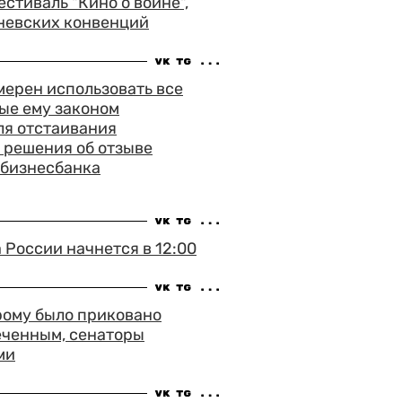
тиваль "Кино о войне",
невских конвенций
ерен использовать все
ые ему законом
ля отстаивания
 решения об отзыве
сбизнесбанка
России начнется в 12:00
рому было приковано
еченным, сенаторы
ми