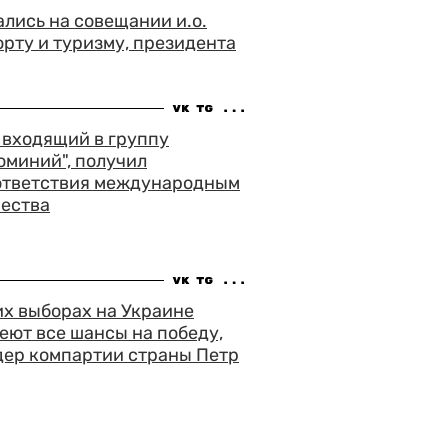
лись на совещании и.о.
орту и туризму, президента
, входящий в группу
юминий", получил
ответствия международным
чества
х выборах на Украине
ют все шансы на победу,
дер компартии страны Петр