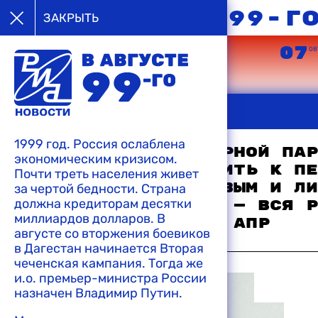
в августе 99-г
ЗАКРЫТЬ
05
06
07
08’99
08’99
08
ЗАКРЫТЬ
22:10 11-08-1999
"Аль-Джазира" показала репортаж из
1999 год. Россия ослаблена
дагестанского села, террористы заявл
Руководству Аграрной пар
экономическим кризисом.
Дагестане надо расстрелять"
поручено приступить к пе
Почти треть населения живет
Евгением Примаковым и ли
за чертой бедности. Страна
21:51 11-08-1999
должна кредиторам десятки
блока "Отечество — Вся Р
Федеральные в
миллиардов долларов. В
вхождении в него АПР
решительно по
августе со вторжения боевиков
бандформирова
в Дагестан начинается Вторая
19:22 11-08-1999
чеченская кампания. Тогда же
и.о. премьер-министра России
назначен Владимир Путин.
21:45 11-08-1999