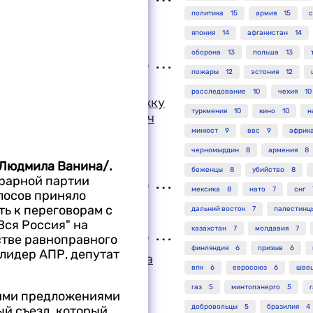
политика
15
армия
15
с
ным затмением по
япония
14
афганистан
14
оборона
13
польша
13
пожары
12
эстония
12
мы и народа России
расследование
10
чехия
10
собой огромную поддержку
туркмения
10
кино
10
н
явил Слободан Милошевич
Николаем Рыжковым
минюст
9
ввс
9
африк
черномырдин
8
армения
8
и Людмила Ванина/.
беженцы
8
убийство
8
грарной партии
мексика
8
нато
7
снг
лосов приняло
ация Великобритании
ь к переговорам с
дальний восток
7
палестинц
Вся Россия" на
казахстан
7
молдавия
7
стве равноправного
финляндия
6
призыв
6
 лидер АПР, депутат
ло о расследовании дела
впк
6
евросоюз
6
шве
ого в пособничестве
газ
5
минтопэнерго
5
кими предложениями
добровольцы
5
бразилия
4
й съезд, который