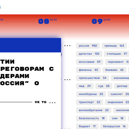
о
08
09
’99
08’99
08’99
россия
982
премьер
163
 захваченного боевиками
дагестан
105
степашин
97
яют, что "всех русских в
тии
югославия
59
парламент
5
реговорам с
финансы
43
боевики
42
дерами
происшествие
34
экономика
оссия" о
мвд
29
суд
28
доллар
ласти намерены
кончить с
минобороны
25
самолет
25
ниями в Дагестане
транспорт
22
индонезия
22
великобритания
20
экология
безопасность
18
сми
18
бюджет
17
белоруссия
16