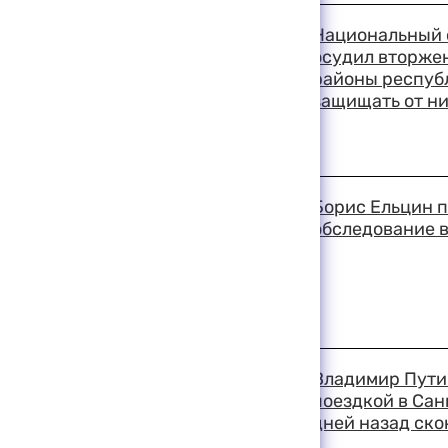
18:57 11-08-1999
Национальный 
осудил вторжен
районы республ
защищать от н
18:41 11-08-1999
Борис Ельцин 
обследование в
18:37 11-08-1999
Владимир Пути
поездкой в Сан
дней назад ско