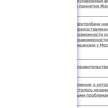
В Москве открылся международный фес
посвященный 50-летию принятия Же
19:19 11-08-1999
Центробанк нам
предоставленн
возможности д
правомерности
лицензии у Мо
19:13 11-08-1999
Заседание президиума правительства 
19:09 11-08-1999
В Совете Федерации затмение, к кото
внимание всего мира, осталось незам
занимались более важными проблема
19:03 11-08-1999