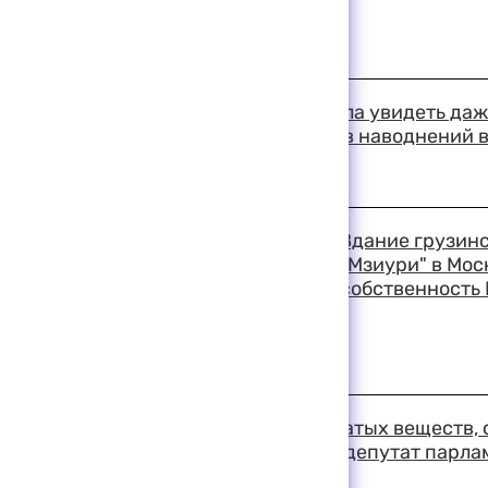
18:36 11-08-1999
Столица Индии не смогла увидеть даж
затмения, а число жертв наводнений 
превысило 220 человек
18:33 11-08-1999
Здание грузинс
"Мзиури" в Мос
собственность 
18:28 11-08-1999
Установлен тип взрывчатых веществ,
район Грузии, сообщил депутат парла