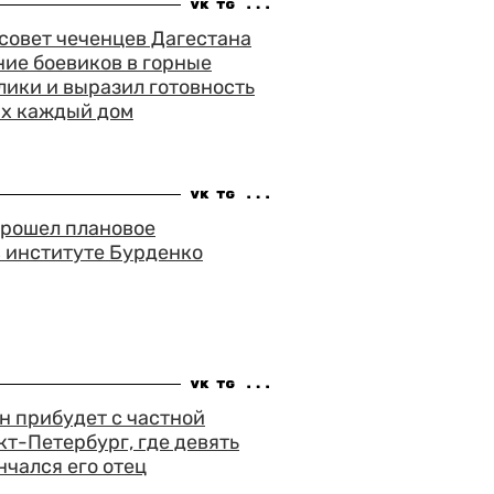
совет чеченцев Дагестана
ие боевиков в горные
ики и выразил готовность
их каждый дом
прошел плановое
 институте Бурденко
н прибудет с частной
кт-Петербург, где девять
нчался его отец