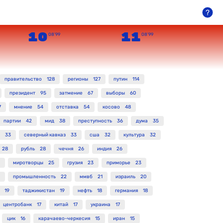
10
11
08’99
08’99
правительство
128
регионы
127
путин
114
президент
95
затмение
67
выборы
60
7
мнение
54
отставка
54
косово
48
партии
42
мид
38
преступность
36
дума
35
33
северный кавказ
33
сша
32
культура
32
28
рубль
28
чечня
26
индия
26
миротворцы
25
грузия
23
приморье
23
промышленность
22
ммвб
21
израиль
20
19
таджикистан
19
нефть
18
германия
18
центробанк
17
китай
17
украина
17
цик
16
карачаево-черкесия
15
иран
15