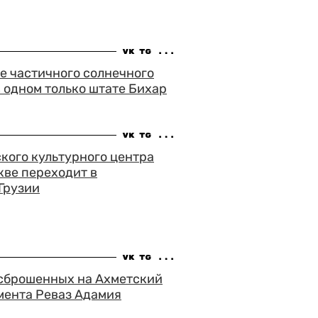
е частичного солнечного
в одном только штате Бихар
кого культурного центра
кве переходит в
Грузии
 сброшенных на Ахметский
мента Реваз Адамия