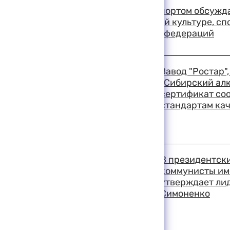
Вопросы управления спортом обсужда
министра по физической культуре, сп
ОКР и глав спортивных федераций
19:03 11-08-1999
Завод "Ростар"
"Сибирский ал
сертификат со
стандартам ка
19:01 11-08-1999
В президентски
коммунисты име
утверждает ли
Симоненко