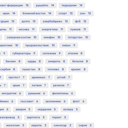
овет федерации
15
рушайло
14
терроризм
14
ирак
14
ближний восток
14
спорт
13
оон
13
турция
13
долги
13
азербайджан
13
фсб
12
цены
11
москва
11
энергетика
11
лужков
11
северная осетия
10
минфин
10
татарстан
10
аркотики
10
продовольствие
10
ливан
9
а
9
губернаторы
9
селезнев
9
италия
8
бензин
8
курды
8
эмираты
8
бельгия
8
сербия
8
пакистан
8
топливо
8
кризис
8
7
протест
7
криминал
7
алтай
7
ы
7
крым
7
латвия
7
религия
7
ингушетия
6
румыния
6
филиппины
6
йемен
6
госсовет
6
заложники
6
флот
6
ция
6
авария
5
иордания
5
холера
5
газопровод
5
зарплата
5
теракт
5
монголия
3
европа
3
сингапур
3
сирия
3