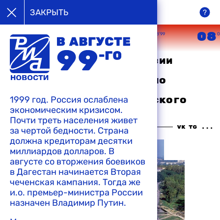
в августе
ЗАКРЫТЬ
99-го
05
06
07
08
08’99
08’99
08’99
0
Премьер-министр Малайзии
посетит Хабаровск и
Комсомольск-на-Амуре по
приглашению главы
1999 год. Россия ослаблена
администрации Хабаровского
экономическим кризисом.
края
Почти треть населения живет
11:39 11-08-1999
за чертой бедности. Страна
должна кредиторам десятки
миллиардов долларов. В
августе со вторжения боевиков
в Дагестан начинается Вторая
чеченская кампания. Тогда же
и.о. премьер-министра России
назначен Владимир Путин.