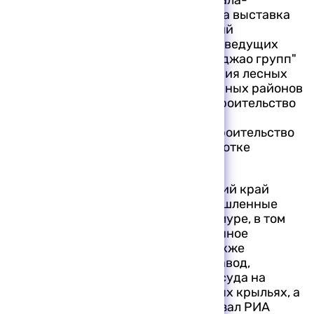
администрация края провела в Куала-
Лумпуре. Затем в Малайзии прошла выставка
продукции оборонных предприятий
Хабаровского края. Позже одна из ведущих
компаний Малайзии "Римбунан Хиджао групп"
выиграла конкурс на право освоения лесных
ресурсов в одном из труднодоступных районов
дальневосточной тайги, начала строительство
автомобильной и реконструкцию
железнодорожной магистрали, строительство
предприятий по глубокой переработке
древесины.
"В ходе своего визита в Хабаровский край
Махатхир Мохамад посетит промышленные
предприятия Комсомольска-на-Амуре, в том
числе авиационное производственное
объединение имени Гагарина, а также
Хабаровский судостроительный завод,
который выпускает современные суда на
воздушной подушке и на подводных крыльях, а
также другие предприятия", — сказал РИА