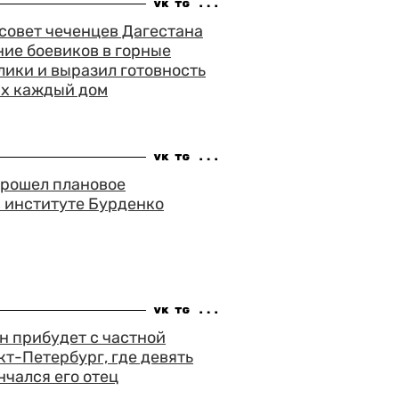
совет чеченцев Дагестана
ие боевиков в горные
ики и выразил готовность
их каждый дом
прошел плановое
 институте Бурденко
н прибудет с частной
кт-Петербург, где девять
нчался его отец