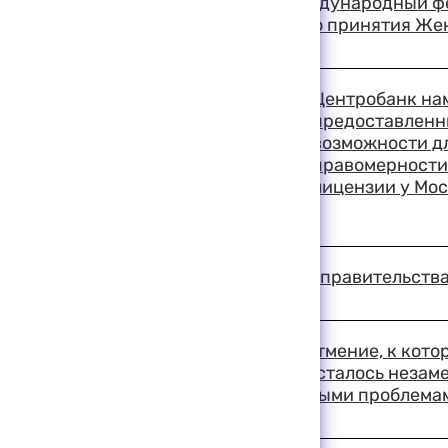
В Москве открылся международный фес
посвященный 50-летию принятия Же
19:19 11-08-1999
Центробанк нам
предоставленн
возможности д
правомерности
лицензии у Мо
19:13 11-08-1999
Заседание президиума правительства 
19:09 11-08-1999
В Совете Федерации затмение, к кото
внимание всего мира, осталось незам
занимались более важными проблема
19:03 11-08-1999