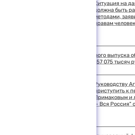
Ситуация на д
должна быть р
методами, зая
правам человек
19:50 11-08-1999
В ходе проведения первого выпуска о
размещены на сумму 1 157 075 тысяч 
19:22 11-08-1999
Руководству А
приступить к п
Примаковым и 
— Вся Россия" 
19:20 11-08-1999