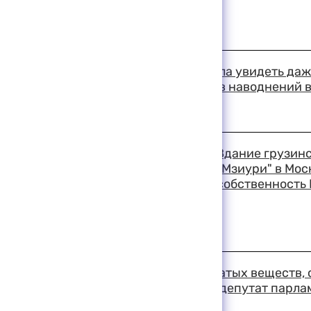
18:36 11-08-1999
Столица Индии не смогла увидеть даж
затмения, а число жертв наводнений 
превысило 220 человек
18:33 11-08-1999
Здание грузинс
"Мзиури" в Мос
собственность 
18:28 11-08-1999
Установлен тип взрывчатых веществ,
район Грузии, сообщил депутат парла