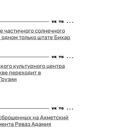
е частичного солнечного
в одном только штате Бихар
кого культурного центра
кве переходит в
Грузии
 сброшенных на Ахметский
мента Реваз Адамия