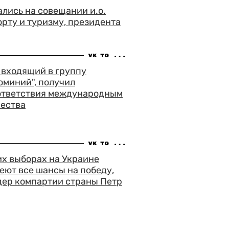
лись на совещании и.о.
орту и туризму, президента
, входящий в группу
юминий", получил
ответствия международным
чества
х выборах на Украине
ют все шансы на победу,
дер компартии страны Петр