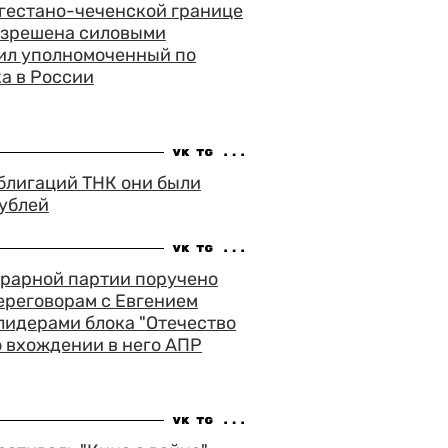
агестано-чеченской границе
азрешена силовыми
вил уполномоченный по
а в России
блигаций ТНК они были
рублей
грарной партии поручено
ереговорам с Евгением
лидерами блока "Отечество
о вхождении в него АПР