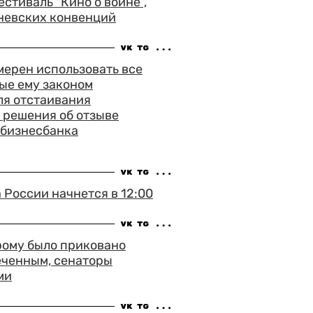
тиваль "Кино о войне",
невских конвенций
ерен использовать все
ые ему законом
ля отстаивания
 решения об отзыве
сбизнесбанка
России начнется в 12:00
рому было приковано
еченным, сенаторы
ми