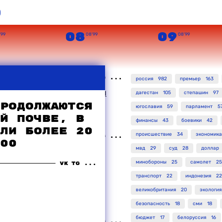
о
08
09
’99
08’99
08’99
россия
982
премьер
163
 захваченного боевиками
дагестан
105
степашин
97
яют, что "всех русских в
родолжаются
югославия
59
парламент
5
й почве, в
финансы
43
боевики
42
ли более 20
происшествие
34
экономика
00
мвд
29
суд
28
доллар
ласти намерены
кончить с
минобороны
25
самолет
25
ниями в Дагестане
транспорт
22
индонезия
22
великобритания
20
экология
безопасность
18
сми
18
бюджет
17
белоруссия
16