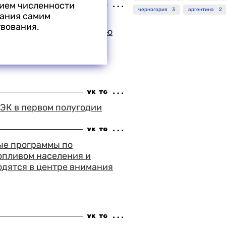
нием численности
черногория
3
аргентина
2
мания самим
 зрительский успех на
вования.
в Выборге выпал на долю
лава Говорухина
й стрелок"
ТЭК в первом полугодии
ые программы по
опливом населения и
одятся в центре внимания