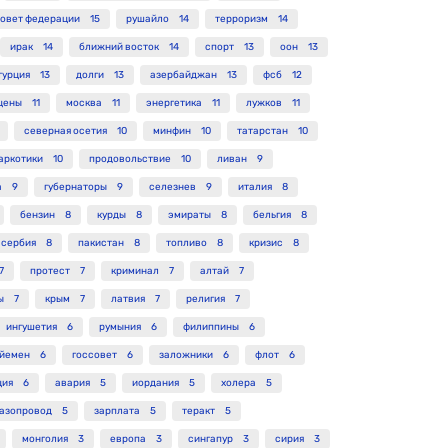
овет федерации
15
рушайло
14
терроризм
14
ирак
14
ближний восток
14
спорт
13
оон
13
турция
13
долги
13
азербайджан
13
фсб
12
цены
11
москва
11
энергетика
11
лужков
11
северная осетия
10
минфин
10
татарстан
10
аркотики
10
продовольствие
10
ливан
9
а
9
губернаторы
9
селезнев
9
италия
8
бензин
8
курды
8
эмираты
8
бельгия
8
сербия
8
пакистан
8
топливо
8
кризис
8
7
протест
7
криминал
7
алтай
7
ы
7
крым
7
латвия
7
религия
7
ингушетия
6
румыния
6
филиппины
6
йемен
6
госсовет
6
заложники
6
флот
6
ция
6
авария
5
иордания
5
холера
5
газопровод
5
зарплата
5
теракт
5
монголия
3
европа
3
сингапур
3
сирия
3