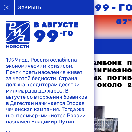
в августе 99-г
ЗАКРЫТЬ
05
06
07
08’99
08’99
08
ЗАКРЫТЬ
22:10 11-08-1999
"Аль-Джазира" показала репортаж из
1999 год. Россия ослаблена
дагестанского села, террористы заявл
В индонезийском Амбоне п
экономическим кризисом.
Дагестане надо расстрелять"
беспорядки на религиозно
Почти треть населения живет
результате которых погиб
за чертой бедности. Страна
21:51 11-08-1999
должна кредиторам десятки
человек и ранены около 2
Федеральные в
миллиардов долларов. В
решительно по
августе со вторжения боевиков
08:59 11-08-1999
бандформирова
в Дагестан начинается Вторая
чеченская кампания. Тогда же
и.о. премьер-министра России
назначен Владимир Путин.
21:45 11-08-1999