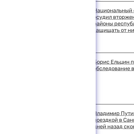
18:57 11-08-1999
Национальный 
осудил вторжен
районы республ
защищать от н
18:41 11-08-1999
Борис Ельцин 
обследование в
18:37 11-08-1999
Владимир Пути
поездкой в Сан
дней назад ско