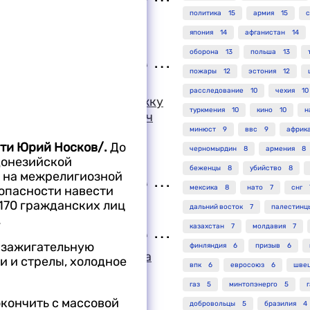
политика
15
армия
15
с
ным затмением по
япония
14
афганистан
14
оборона
13
польша
13
пожары
12
эстония
12
мы и народа России
расследование
10
чехия
10
собой огромную поддержку
туркмения
10
кино
10
н
явил Слободан Милошевич
Николаем Рыжковым
минюст
9
ввс
9
африк
сти Юрий Носков/.
До
черномырдин
8
армения
8
донезийской
беженцы
8
убийство
8
 на межрелигиозной
зопасности навести
мексика
8
нато
7
снг
 170 гражданских лиц
ация Великобритании
дальний восток
7
палестинц
.
казахстан
7
молдавия
7
 зажигательную
финляндия
6
призыв
6
ло о расследовании дела
и и стрелы, холодное
впк
6
евросоюз
6
шве
ого в пособничестве
газ
5
минтопэнерго
5
окончить с массовой
добровольцы
5
бразилия
4