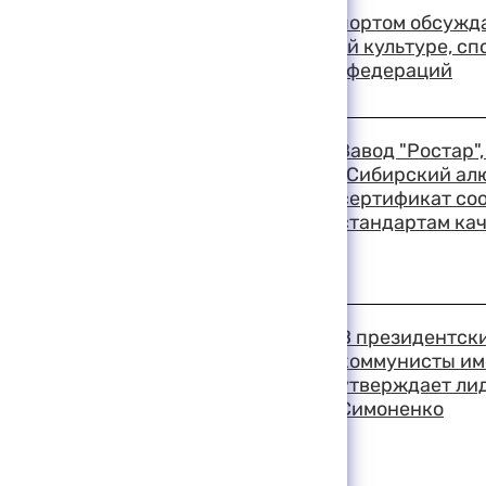
Вопросы управления спортом обсужда
министра по физической культуре, сп
ОКР и глав спортивных федераций
19:03 11-08-1999
Завод "Ростар"
"Сибирский ал
сертификат со
стандартам ка
19:01 11-08-1999
В президентски
коммунисты име
утверждает ли
Симоненко