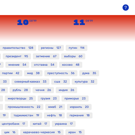
10
11
08’99
08’99
правительство
128
регионы
127
путин
114
президент
95
затмение
67
выборы
60
7
мнение
54
отставка
54
косово
48
партии
42
мид
38
преступность
36
дума
35
33
северный кавказ
33
сша
32
культура
32
28
рубль
28
чечня
26
индия
26
миротворцы
25
грузия
23
приморье
23
промышленность
22
ммвб
21
израиль
20
19
таджикистан
19
нефть
18
германия
18
центробанк
17
китай
17
украина
17
цик
16
карачаево-черкесия
15
иран
15