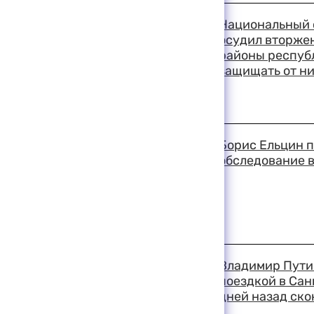
18:57 11-08-1999
Национальный 
осудил вторжен
районы республ
защищать от н
18:41 11-08-1999
Борис Ельцин 
обследование в
18:37 11-08-1999
Владимир Пути
поездкой в Сан
дней назад ско