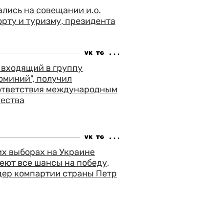
лись на совещании и.о.
орту и туризму, президента
, входящий в группу
юминий", получил
ответствия международным
чества
х выборах на Украине
ют все шансы на победу,
дер компартии страны Петр