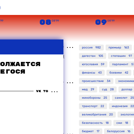
о
08
09
’99
08’99
08’99
россия
982
премьер
163
 захваченного боевиками
дагестан
105
степашин
97
яют, что "всех русских в
олжается
югославия
59
парламент
5
егося
финансы
43
боевики
42
происшествие
34
экономика
мвд
29
суд
28
доллар
ласти намерены
кончить с
минобороны
25
самолет
25
ниями в Дагестане
транспорт
22
индонезия
22
великобритания
20
экология
безопасность
18
сми
18
бюджет
17
белоруссия
16