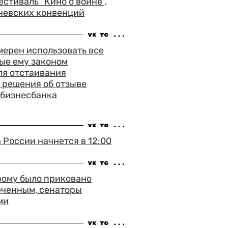
тиваль "Кино о войне",
невских конвенций
ерен использовать все
ые ему законом
ля отстаивания
 решения об отзыве
сбизнесбанка
России начнется в 12:00
рому было приковано
еченным, сенаторы
ми