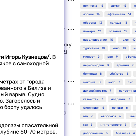
политика
15
армия
15
с
ным затмением по
япония
14
афганистан
14
оборона
13
польша
13
пожары
12
эстония
12
мы и народа России
расследование
10
чехия
10
собой огромную поддержку
туркмения
10
кино
10
н
явил Слободан Милошевич
ти Игорь Кузнецов/.
В
Николаем Рыжковым
минюст
9
ввс
9
африк
яков с самоходной
черномырдин
8
армения
8
беженцы
8
убийство
8
метрах от города
мексика
8
нато
7
снг
ованного в Белизе и
ация Великобритании
дальний восток
7
палестинц
ый взрыв. Судно
о. Загорелось и
казахстан
7
молдавия
7
о борту удалось
финляндия
6
призыв
6
ло о расследовании дела
впк
6
евросоюз
6
шве
ого в пособничестве
водолазы спасательной
газ
5
минтопэнерго
5
лубине 60-70 метров.
добровольцы
5
бразилия
4