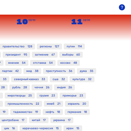
10
11
08’99
08’99
правительство
128
регионы
127
путин
114
президент
95
затмение
67
выборы
60
7
мнение
54
отставка
54
косово
48
партии
42
мид
38
преступность
36
дума
35
33
северный кавказ
33
сша
32
культура
32
28
рубль
28
чечня
26
индия
26
миротворцы
25
грузия
23
приморье
23
промышленность
22
ммвб
21
израиль
20
19
таджикистан
19
нефть
18
германия
18
центробанк
17
китай
17
украина
17
цик
16
карачаево-черкесия
15
иран
15