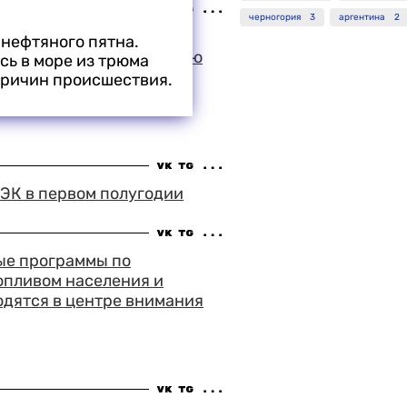
черногория
3
аргентина
2
 зрительский успех на
нефтяного пятна.
в Выборге выпал на долю
сь в море из трюма
лава Говорухина
причин происшествия.
й стрелок"
ТЭК в первом полугодии
ые программы по
опливом населения и
одятся в центре внимания