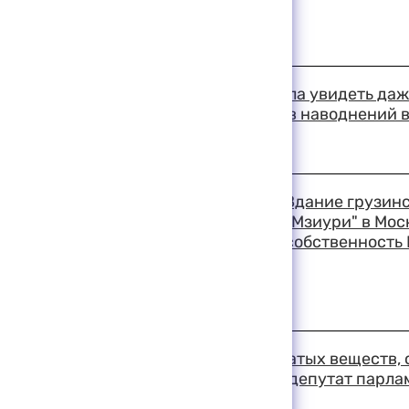
18:36 11-08-1999
Столица Индии не смогла увидеть даж
затмения, а число жертв наводнений 
превысило 220 человек
18:33 11-08-1999
Здание грузинс
"Мзиури" в Мос
собственность 
18:28 11-08-1999
Установлен тип взрывчатых веществ,
район Грузии, сообщил депутат парла