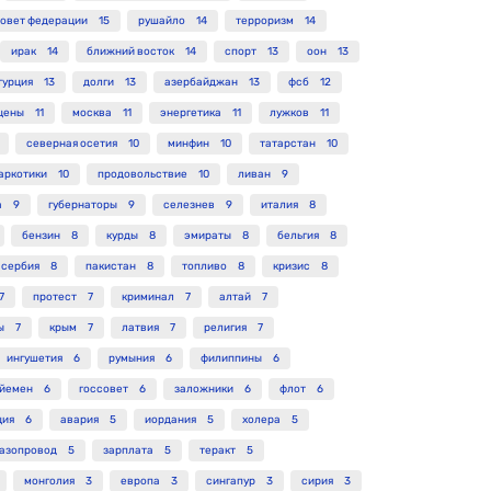
овет федерации
15
рушайло
14
терроризм
14
ирак
14
ближний восток
14
спорт
13
оон
13
турция
13
долги
13
азербайджан
13
фсб
12
цены
11
москва
11
энергетика
11
лужков
11
северная осетия
10
минфин
10
татарстан
10
аркотики
10
продовольствие
10
ливан
9
а
9
губернаторы
9
селезнев
9
италия
8
бензин
8
курды
8
эмираты
8
бельгия
8
сербия
8
пакистан
8
топливо
8
кризис
8
7
протест
7
криминал
7
алтай
7
ы
7
крым
7
латвия
7
религия
7
ингушетия
6
румыния
6
филиппины
6
йемен
6
госсовет
6
заложники
6
флот
6
ция
6
авария
5
иордания
5
холера
5
газопровод
5
зарплата
5
теракт
5
монголия
3
европа
3
сингапур
3
сирия
3