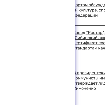
Вопросы управления спортом обсужда
министра по физической культуре, сп
ОКР и глав спортивных федераций
19:03 11-08-1999
Завод "Ростар"
"Сибирский ал
сертификат со
стандартам ка
19:01 11-08-1999
В президентски
коммунисты име
утверждает ли
Симоненко