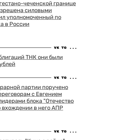
агестано-чеченской границе
азрешена силовыми
вил уполномоченный по
а в России
блигаций ТНК они были
рублей
грарной партии поручено
ереговорам с Евгением
лидерами блока "Отечество
о вхождении в него АПР