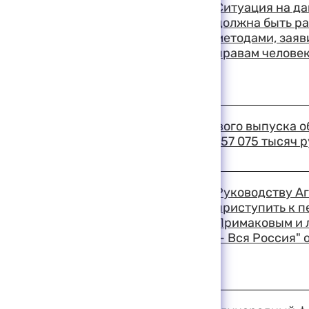
Ситуация на д
должна быть р
методами, зая
правам человек
19:50 11-08-1999
В ходе проведения первого выпуска о
размещены на сумму 1 157 075 тысяч 
19:22 11-08-1999
Руководству А
приступить к п
Примаковым и 
— Вся Россия" 
19:20 11-08-1999