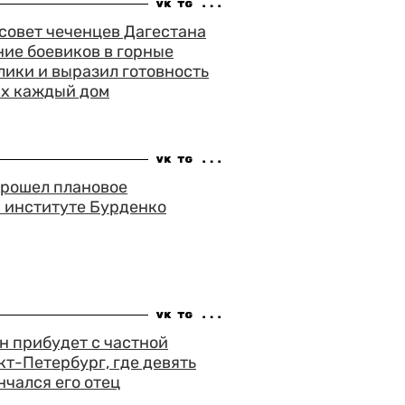
совет чеченцев Дагестана
ие боевиков в горные
ики и выразил готовность
их каждый дом
прошел плановое
 институте Бурденко
н прибудет с частной
кт-Петербург, где девять
нчался его отец