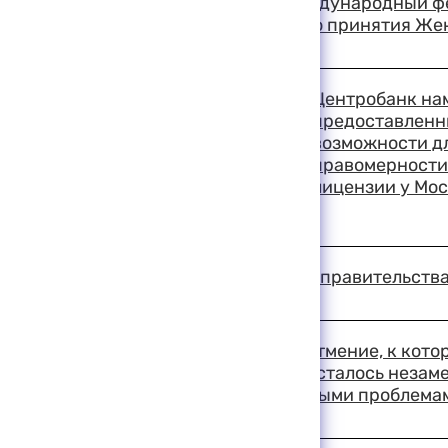
В Москве открылся международный фес
посвященный 50-летию принятия Же
19:19 11-08-1999
Центробанк нам
предоставленн
возможности д
правомерности
лицензии у Мо
19:13 11-08-1999
Заседание президиума правительства 
19:09 11-08-1999
В Совете Федерации затмение, к кото
внимание всего мира, осталось незам
занимались более важными проблема
19:03 11-08-1999