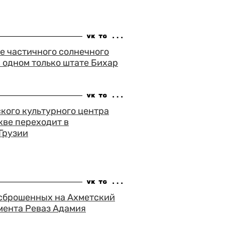
е частичного солнечного
в одном только штате Бихар
кого культурного центра
кве переходит в
Грузии
 сброшенных на Ахметский
мента Реваз Адамия