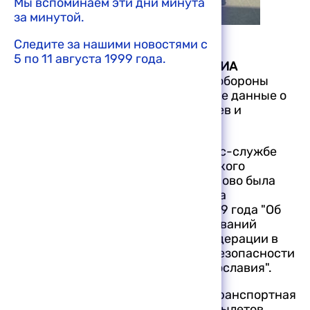
Мы вспоминаем эти дни минута
за минутой.
© РИА Новости / Якутин
Следите за нашими новостями с
5 по 11 августа 1999 года.
МОСКВА, 10 августа, 1999. /Корр. РИА
Новости/.
Сегодня Министерство обороны
России обнародовало официальные данные о
перевозке российских миротворцев и
военного имущества в Косово.
Как сообщили РИА Новости в пресс-службе
министерства, перевозка российского
воинского контингента (РВК) в Косово была
осуществлена во исполнение указа
президента России от 25 июля 1999 года "Об
использовании воинских формирований
Вооруженных Сил Российской Федерации в
международном присутствии по безопасности
в Косово, Союзная Республика Югославия".
По данным Минобороны, военно-транспортная
авиация совершила 40 самолето-вылетов.