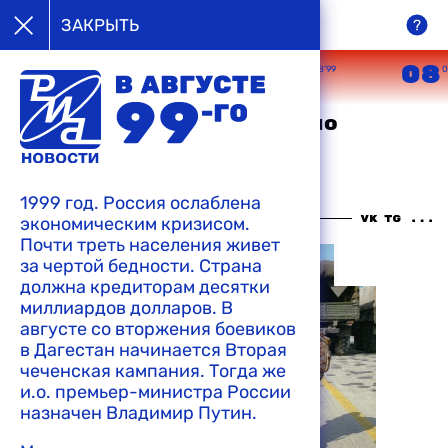
в августе
ЗАКРЫТЬ
99-го
05
06
07
08
08’99
08’99
08’99
0
Минобороны обнародовало
официальные данные о
перевозке российских
миротворцев в Косово
1999 год. Россия ослаблена
экономическим кризисом.
18:53 10-08-1999
Почти треть населения живет
за чертой бедности. Страна
должна кредиторам десятки
миллиардов долларов. В
августе со вторжения боевиков
в Дагестан начинается Вторая
чеченская кампания. Тогда же
и.о. премьер-министра России
назначен Владимир Путин.