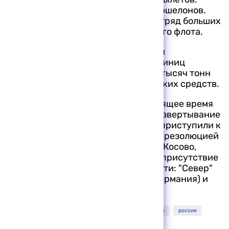
Отправлено 17 железнодорожных эшелонов.
Морскую перевозку осуществил отряд больших
десантных кораблей Черноморского флота.
Всего перевезено более 3,5 тысячи
военнослужащих, около тысячи единиц
военной техники и более четырех тысяч тонн
различных материально-технических средств.
По данным пресс-службы, в настоящее время
подразделения РВК завершают развертывание
в районах ответственности и уже приступили к
выполнению задач, определенных резолюцией
1244 Совета Безопасности ООН по Косово,
обеспечивая российское военное присутствие
в четырех секторах ответственности: "Север"
(Франция), "Восток" (США), "Юг" (Германия) и
"Центр" (Великобритания).
минобороны
косово
миротворцы
югославия
россия