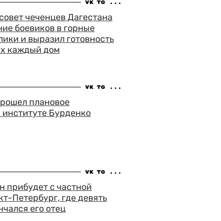
совет чеченцев Дагестана
ие боевиков в горные
ики и выразил готовность
их каждый дом
прошел плановое
 институте Бурденко
н прибудет с частной
кт-Петербург, где девять
нчался его отец