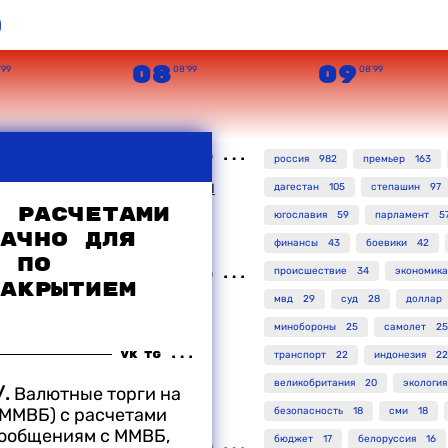
о
08
09
’99
08’99
08’99
россия
982
премьер
163
 захваченного боевиками
дагестан
105
степашин
97
яют, что "всех русских в
 расчетами
югославия
59
парламент
5
ачно для
финансы
43
боевики
42
 по
происшествие
34
экономика
акрытием
мвд
29
суд
28
доллар
ласти намерены
кончить с
минобороны
25
самолет
25
ниями в Дагестане
транспорт
22
индонезия
22
великобритания
20
экология
/.
Валютные торги на
ММВБ) с расчетами
безопасность
18
сми
18
сообщениям с ММВБ,
бюджет
17
белоруссия
16