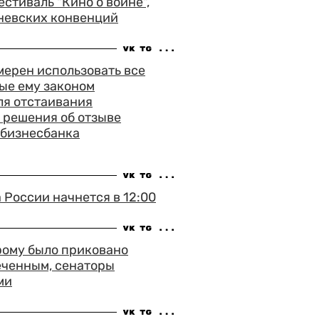
тиваль "Кино о войне",
невских конвенций
ерен использовать все
ые ему законом
ля отстаивания
 решения об отзыве
сбизнесбанка
России начнется в 12:00
рому было приковано
еченным, сенаторы
ми