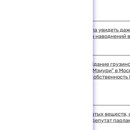
18:36 11-08-1999
Столица Индии не смогла увидеть даж
затмения, а число жертв наводнений 
превысило 220 человек
18:33 11-08-1999
Здание грузинс
"Мзиури" в Мос
собственность 
18:28 11-08-1999
Установлен тип взрывчатых веществ,
район Грузии, сообщил депутат парла