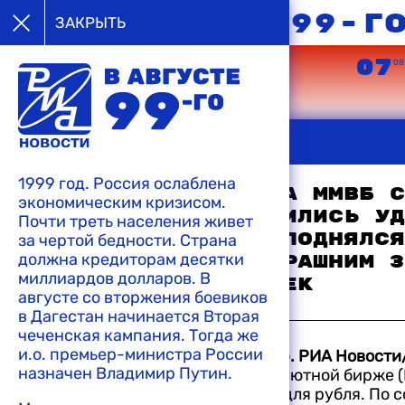
в августе 99-г
ЗАКРЫТЬ
05
06
07
08’99
08’99
08
ЗАКРЫТЬ
22:10 11-08-1999
"Аль-Джазира" показала репортаж из
1999 год. Россия ослаблена
дагестанского села, террористы заявл
Валютные торги на ММВБ с
экономическим кризисом.
Дагестане надо расстрелять"
"сегодня" завершились уд
Почти треть населения живет
рубля: его курс поднялся
за чертой бедности. Страна
21:51 11-08-1999
должна кредиторам десятки
сравнению со вчерашним з
Федеральные в
миллиардов долларов. В
почти на 28 копеек
решительно по
августе со вторжения боевиков
бандформирова
в Дагестан начинается Вторая
12:42 10-08-1999
чеченская кампания. Тогда же
и.о. премьер-министра России
МОСКВА, 10 августа, 1999. /Корр. РИА Новости
назначен Владимир Путин.
Московской межбанковской валютной бирже (
"сегодня" завершились удачно для рубля. По 
21:45 11-08-1999