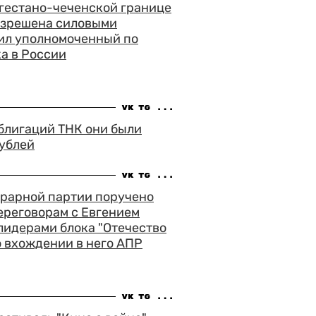
агестано-чеченской границе
азрешена силовыми
вил уполномоченный по
а в России
блигаций ТНК они были
рублей
грарной партии поручено
ереговорам с Евгением
лидерами блока "Отечество
о вхождении в него АПР