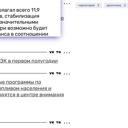
черногория
3
аргентина
2
лагал всего 11,9
 зрительский успех на
в, стабилизация
в Выборге выпал на долю
о значительными
лава Говорухина
ери возможно будет
й стрелок"
анса в соотношении
о меньшей мере, не
ллар, понятно всем
ТЭК в первом полугодии
а-2000 закладывается
соотношении рубля-
— во сколько
тране, каждая смена
ые программы по
опливом населения и
одятся в центре внимания