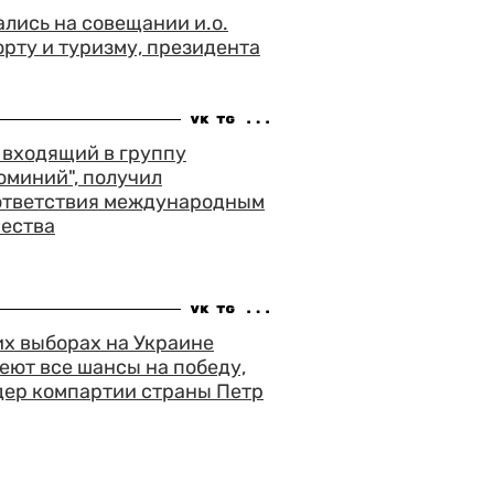
лись на совещании и.о.
орту и туризму, президента
, входящий в группу
юминий", получил
ответствия международным
чества
х выборах на Украине
ют все шансы на победу,
дер компартии страны Петр