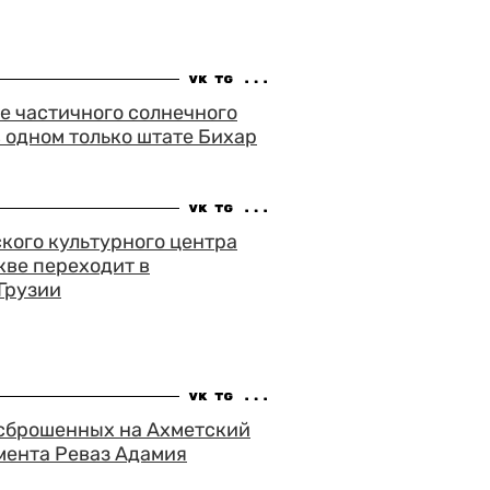
е частичного солнечного
в одном только штате Бихар
кого культурного центра
кве переходит в
Грузии
 сброшенных на Ахметский
мента Реваз Адамия