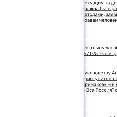
Ситуация на д
должна быть р
методами, зая
правам человек
19:50 11-08-1999
В ходе проведения первого выпуска о
размещены на сумму 1 157 075 тысяч 
19:22 11-08-1999
Руководству А
приступить к п
Примаковым и 
— Вся Россия" 
19:20 11-08-1999