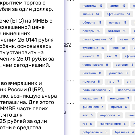
крытием торгов с
политика
15
армия
15
с
ным затмением по
убля за один доллар.
япония
14
афганистан
14
еме (ЕТС) на ММВБ с
оборона
13
польша
13
евзвешенной цене
пожары
12
эстония
12
ии нынешних
мы и народа России
чении 25,0141 рубля
расследование
10
чехия
10
собой огромную поддержку
робанк, основываясь
туркмения
10
кино
10
н
явил Слободан Милошевич
ть установить на
Николаем Рыжковым
минюст
9
ввс
9
африк
ения 25,01 рубля за
, чем сегодняшний,
черномырдин
8
армения
8
беженцы
8
убийство
8
о во вчерашних и
мексика
8
нато
7
снг
нк России (ЦБР),
ация Великобритании
дальний восток
7
палестинц
цию, возникшую вчера
казахстан
7
молдавия
7
Степашина. Для этого
 ММВБ часть своих
финляндия
6
призыв
6
ло о расследовании дела
 что для
впк
6
евросоюз
6
шве
ого в пособничестве
25 рублей за один
газ
5
минтопэнерго
5
лютные средства
добровольцы
5
бразилия
4