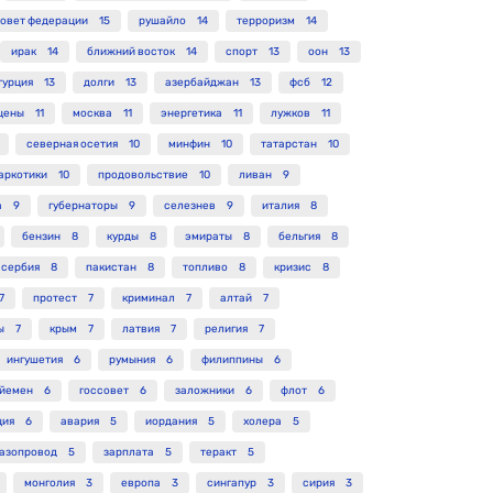
овет федерации
15
рушайло
14
терроризм
14
ирак
14
ближний восток
14
спорт
13
оон
13
турция
13
долги
13
азербайджан
13
фсб
12
цены
11
москва
11
энергетика
11
лужков
11
северная осетия
10
минфин
10
татарстан
10
аркотики
10
продовольствие
10
ливан
9
а
9
губернаторы
9
селезнев
9
италия
8
бензин
8
курды
8
эмираты
8
бельгия
8
сербия
8
пакистан
8
топливо
8
кризис
8
7
протест
7
криминал
7
алтай
7
ы
7
крым
7
латвия
7
религия
7
ингушетия
6
румыния
6
филиппины
6
йемен
6
госсовет
6
заложники
6
флот
6
ция
6
авария
5
иордания
5
холера
5
газопровод
5
зарплата
5
теракт
5
монголия
3
европа
3
сингапур
3
сирия
3