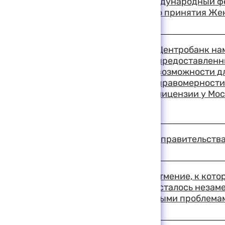
В Москве открылся международный фес
посвященный 50-летию принятия Же
19:19 11-08-1999
Центробанк нам
предоставленн
возможности д
правомерности
лицензии у Мо
19:13 11-08-1999
Заседание президиума правительства 
19:09 11-08-1999
В Совете Федерации затмение, к кото
внимание всего мира, осталось незам
занимались более важными проблема
19:03 11-08-1999