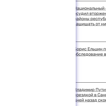
18:57 11-08-1999
Национальный 
осудил вторжен
районы республ
защищать от н
18:41 11-08-1999
Борис Ельцин 
обследование в
18:37 11-08-1999
Владимир Пути
поездкой в Сан
дней назад ско