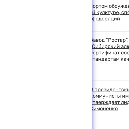
Вопросы управления спортом обсужда
министра по физической культуре, сп
ОКР и глав спортивных федераций
19:03 11-08-1999
Завод "Ростар"
"Сибирский ал
сертификат со
стандартам ка
19:01 11-08-1999
В президентски
коммунисты име
утверждает ли
Симоненко