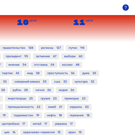
10
11
08’99
08’99
правительство
128
регионы
127
путин
114
президент
95
затмение
67
выборы
60
7
мнение
54
отставка
54
косово
48
партии
42
мид
38
преступность
36
дума
35
33
северный кавказ
33
сша
32
культура
32
28
рубль
28
чечня
26
индия
26
миротворцы
25
грузия
23
приморье
23
промышленность
22
ммвб
21
израиль
20
19
таджикистан
19
нефть
18
германия
18
центробанк
17
китай
17
украина
17
цик
16
карачаево-черкесия
15
иран
15