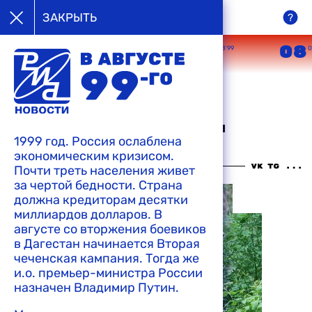
в августе
ЗАКРЫТЬ
99-го
05
06
07
08
08’99
08’99
08’99
0
В Мексике наркодельцы
напрямую обратились с
посланием к военным с
просьбой "не мешать им
1999 год. Россия ослаблена
работать"
экономическим кризисом.
11:14 10-08-1999
Почти треть населения живет
за чертой бедности. Страна
должна кредиторам десятки
миллиардов долларов. В
августе со вторжения боевиков
в Дагестан начинается Вторая
чеченская кампания. Тогда же
и.о. премьер-министра России
назначен Владимир Путин.