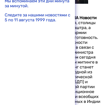
Мы вспоминаем эти дни минута
за минутой.
© AFP / Sebastian D’Souza
Следите за нашими новостями с
БОМБЕЙ, 9 августа, 1999. /Корр. РИА Новости
5 по 11 августа 1999 года.
Вячеслав Топчян/.
Полиция Бомбея, столицы
западно-индийского штата Махараштра, а
также резервные силы полиции и армии
приведены в повышенную боевую готовность.
Все возможные меры предосторожности
приняты местным правительством в связи с
планируемым приездом премьер-министра
Индии Ваджпаи и его выступлением сегодня
поздним вечером на предвыборном митинге в
центре города. Сегодняшний митинг станет
началом предвыборной кампании одной из
крупнейших в стране националистической
партии "Баратия джаната парти" (БДП) и
местной ультранационалистической партии
"Шив сены", которые входят в коалиционное
правительство штата, в преддверии всеобщих
парламентских выборов, назначенных в Индии