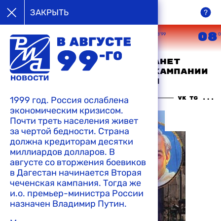
в августе
ЗАКРЫТЬ
99-го
05
06
07
08
08’99
08’99
08’99
0
Сегодняшний митинг станет
началом предвыборной кампании
премьер-министра Индии
1999 год. Россия ослаблена
18:07 09-08-1999
экономическим кризисом.
Почти треть населения живет
за чертой бедности. Страна
должна кредиторам десятки
миллиардов долларов. В
августе со вторжения боевиков
в Дагестан начинается Вторая
чеченская кампания. Тогда же
и.о. премьер-министра России
назначен Владимир Путин.