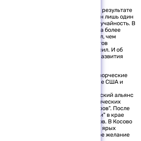
По мнению наблюдателей, то, что в результате
многочисленных инцидентов ранен лишь один
военнослужащий, — счастливая случайность. В
косовском конфликте заложен куда более
мощный взрывоопасный потенциал, чем
спорадические обстрелы блокпостов
международных миротворческих сил. И об
этом свидетельствует вся логика развития
ситуации в крае.
Сумеют ли международные миротворческие
силы принести в Косово обещанные США и
НАТО мир и стабильность, права и
демократию? Их Североатлантический альянс
обещал жителям края вместо "этнических
чисток сербами албанских косоваров". После
78 дней "миротворческой операции" в крае
теперь "чистят" сербских косоваров. В Косово
господствует, как признал один из ярых
оппонентов Милошевича, "неуемное желание