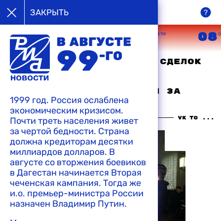
в августе
ЗАКРЫТЬ
99-го
05
06
07
08
08’99
08’99
08’99
0
На ММВБ в СЭЛТ в ходе сделок
с расчетами сегодня
средневзвешенный курс
составил 24,5187 рубля за
1999 год. Россия ослаблена
доллар
экономическим кризисом.
11:19 06-08-1999
Почти треть населения живет
за чертой бедности. Страна
должна кредиторам десятки
миллиардов долларов. В
августе со вторжения боевиков
в Дагестан начинается Вторая
чеченская кампания. Тогда же
и.о. премьер-министра России
назначен Владимир Путин.