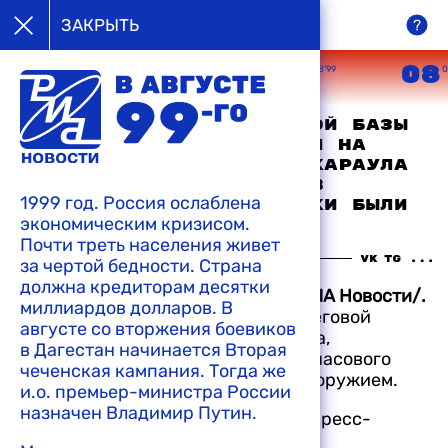
в августе
ЗАКРЫТЬ
99-го
05
06
07
08
08’99
08’99
08’99
0
Двое матросов береговой базы
Северного флота напали на
часового внутреннего караула
и завладели оружием, в
1999 год. Россия ослаблена
перестрелке преступники были
экономическим кризисом.
уничтожены
Почти треть населения живет
10:34 06-08-1999
за чертой бедности. Страна
должна кредиторам десятки
МОСКВА, 6 августа, 1999. /Корр. РИА Новости/.
миллиардов долларов. В
Сегодня ночью двое матросов береговой
августе со вторжения боевиков
технической базы Северного флота,
в Дагестан начинается Вторая
вооруженные топором, напали на часового
чеченская кампания. Тогда же
внутреннего караула и завладели оружием.
и.о. премьер-министра России
назначен Владимир Путин.
Об этом РИА Новости сообщили в пресс-
центре ВМФ России. В результате