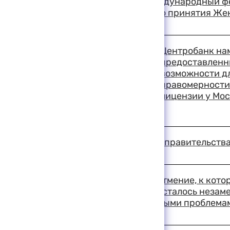
В Москве открылся международный фес
посвященный 50-летию принятия Же
19:19 11-08-1999
Центробанк нам
предоставленн
возможности д
правомерности
лицензии у Мо
19:13 11-08-1999
Заседание президиума правительства 
19:09 11-08-1999
В Совете Федерации затмение, к кото
внимание всего мира, осталось незам
занимались более важными проблема
19:03 11-08-1999