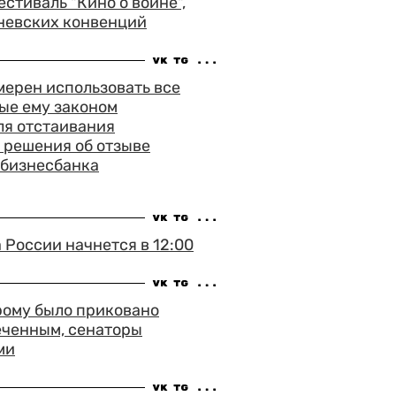
тиваль "Кино о войне",
невских конвенций
ерен использовать все
ые ему законом
ля отстаивания
 решения об отзыве
сбизнесбанка
России начнется в 12:00
рому было приковано
еченным, сенаторы
ми