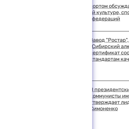
Вопросы управления спортом обсужда
министра по физической культуре, сп
ОКР и глав спортивных федераций
19:03 11-08-1999
Завод "Ростар"
"Сибирский ал
сертификат со
стандартам ка
19:01 11-08-1999
В президентски
коммунисты име
утверждает ли
Симоненко