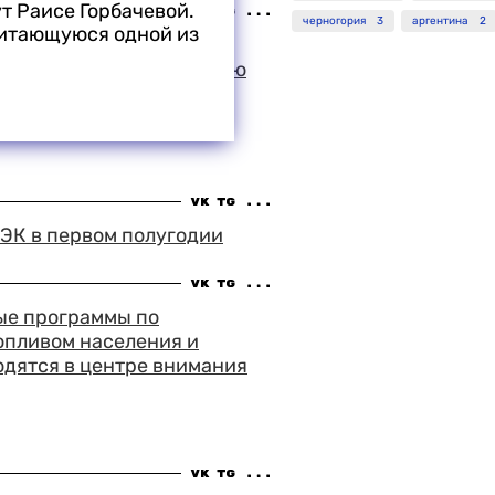
ут Раисе Горбачевой.
черногория
3
аргентина
2
читающуюся одной из
 зрительский успех на
в Выборге выпал на долю
лава Говорухина
й стрелок"
ТЭК в первом полугодии
ые программы по
опливом населения и
одятся в центре внимания