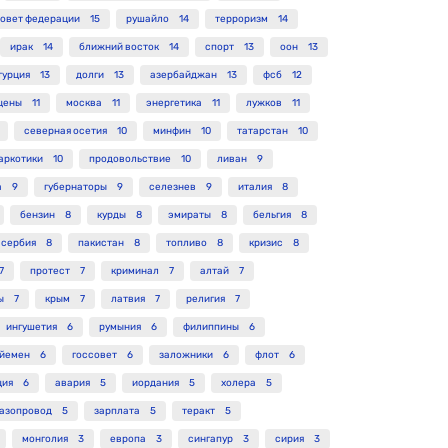
овет федерации
15
рушайло
14
терроризм
14
ирак
14
ближний восток
14
спорт
13
оон
13
турция
13
долги
13
азербайджан
13
фсб
12
цены
11
москва
11
энергетика
11
лужков
11
северная осетия
10
минфин
10
татарстан
10
аркотики
10
продовольствие
10
ливан
9
а
9
губернаторы
9
селезнев
9
италия
8
бензин
8
курды
8
эмираты
8
бельгия
8
сербия
8
пакистан
8
топливо
8
кризис
8
7
протест
7
криминал
7
алтай
7
ы
7
крым
7
латвия
7
религия
7
ингушетия
6
румыния
6
филиппины
6
йемен
6
госсовет
6
заложники
6
флот
6
ция
6
авария
5
иордания
5
холера
5
газопровод
5
зарплата
5
теракт
5
монголия
3
европа
3
сингапур
3
сирия
3