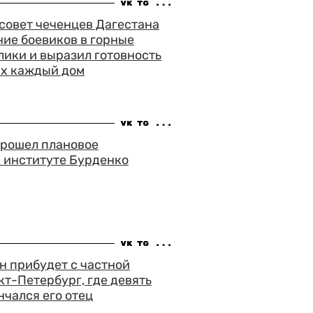
совет чеченцев Дагестана
ие боевиков в горные
ики и выразил готовность
их каждый дом
прошел плановое
 институте Бурденко
н прибудет с частной
кт-Петербург, где девять
нчался его отец