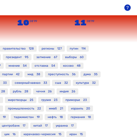
10
11
08’99
08’99
правительство
128
регионы
127
путин
114
президент
95
затмение
67
выборы
60
7
мнение
54
отставка
54
косово
48
партии
42
мид
38
преступность
36
дума
35
33
северный кавказ
33
сша
32
культура
32
28
рубль
28
чечня
26
индия
26
миротворцы
25
грузия
23
приморье
23
промышленность
22
ммвб
21
израиль
20
19
таджикистан
19
нефть
18
германия
18
центробанк
17
китай
17
украина
17
цик
16
карачаево-черкесия
15
иран
15