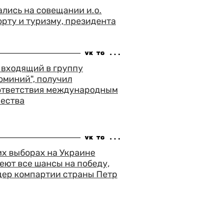
лись на совещании и.о.
орту и туризму, президента
, входящий в группу
юминий", получил
ответствия международным
чества
х выборах на Украине
ют все шансы на победу,
дер компартии страны Петр