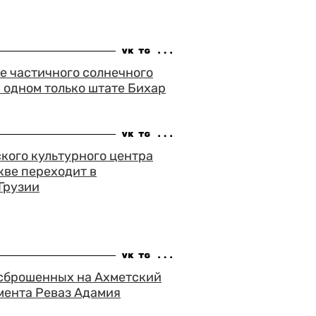
е частичного солнечного
в одном только штате Бихар
кого культурного центра
кве переходит в
Грузии
 сброшенных на Ахметский
мента Реваз Адамия