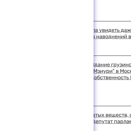
18:36 11-08-1999
Столица Индии не смогла увидеть даж
затмения, а число жертв наводнений 
превысило 220 человек
18:33 11-08-1999
Здание грузинс
"Мзиури" в Мос
собственность 
18:28 11-08-1999
Установлен тип взрывчатых веществ,
район Грузии, сообщил депутат парла