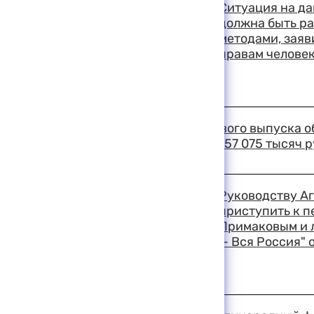
Ситуация на д
должна быть р
методами, зая
правам человек
19:50 11-08-1999
В ходе проведения первого выпуска о
размещены на сумму 1 157 075 тысяч 
19:22 11-08-1999
Руководству А
приступить к п
Примаковым и 
— Вся Россия" 
19:20 11-08-1999