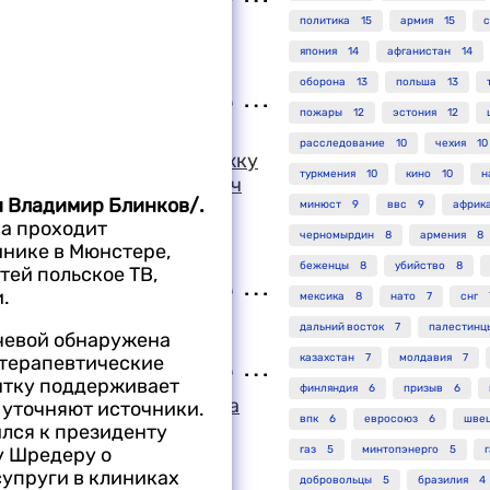
политика
15
армия
15
с
ным затмением по
япония
14
афганистан
14
оборона
13
польша
13
пожары
12
эстония
12
мы и народа России
расследование
10
чехия
10
собой огромную поддержку
туркмения
10
кино
10
н
явил Слободан Милошевич
и Владимир Блинков/.
Николаем Рыжковым
минюст
9
ввс
9
африк
ва проходит
черномырдин
8
армения
8
инике в Мюнстере,
беженцы
8
убийство
8
тей польское ТВ,
.
мексика
8
нато
7
снг
ация Великобритании
дальний восток
7
палестинц
ачевой обнаружена
отерапевтические
казахстан
7
молдавия
7
нтку поддерживает
финляндия
6
призыв
6
ло о расследовании дела
 уточняют источники.
впк
6
евросоюз
6
шве
ого в пособничестве
ился к президенту
у Шредеру о
газ
5
минтопэнерго
5
упруги в клиниках
добровольцы
5
бразилия
4