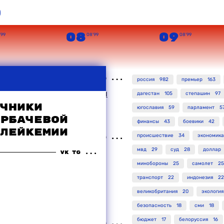
о
08
09
’99
08’99
08’99
россия
982
премьер
163
 захваченного боевиками
дагестан
105
степашин
97
яют, что "всех русских в
чники
югославия
59
парламент
5
рбачевой
финансы
43
боевики
42
лейкемии
происшествие
34
экономика
мвд
29
суд
28
доллар
ласти намерены
кончить с
минобороны
25
самолет
25
ниями в Дагестане
транспорт
22
индонезия
22
великобритания
20
экология
безопасность
18
сми
18
бюджет
17
белоруссия
16