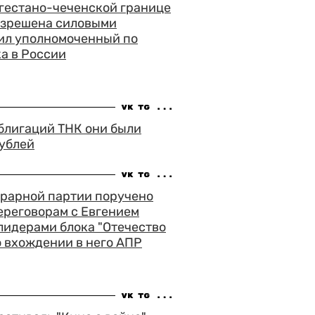
агестано-чеченской границе
азрешена силовыми
вил уполномоченный по
а в России
блигаций ТНК они были
рублей
грарной партии поручено
ереговорам с Евгением
лидерами блока "Отечество
о вхождении в него АПР