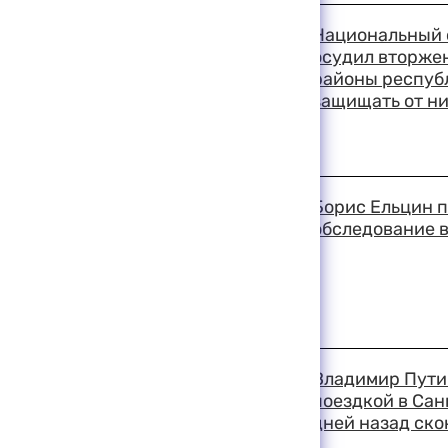
18:57 11-08-1999
Национальный 
осудил вторжен
районы республ
защищать от н
18:41 11-08-1999
Борис Ельцин 
обследование в
18:37 11-08-1999
Владимир Пути
поездкой в Сан
дней назад ско