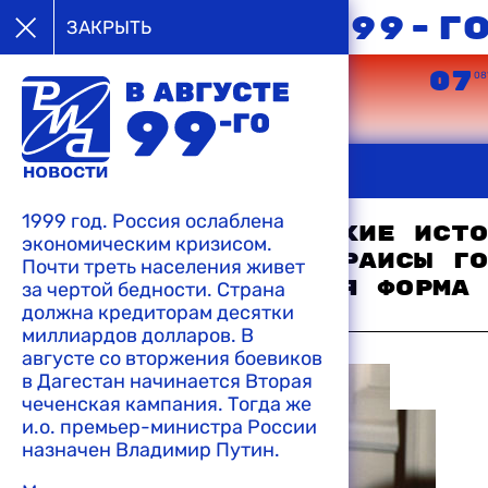
в августе 99-г
ЗАКРЫТЬ
05
06
07
08’99
08’99
08
ЗАКРЫТЬ
22:10 11-08-1999
"Аль-Джазира" показала репортаж из
1999 год. Россия ослаблена
дагестанского села, террористы заявл
Польские и немецкие исто
экономическим кризисом.
Дагестане надо расстрелять"
сообщают, что у Раисы Го
Почти треть населения живет
обнаружена острая форма 
за чертой бедности. Страна
21:51 11-08-1999
должна кредиторам десятки
Федеральные в
миллиардов долларов. В
02:21 05-08-1999
решительно по
августе со вторжения боевиков
бандформирова
в Дагестан начинается Вторая
чеченская кампания. Тогда же
и.о. премьер-министра России
назначен Владимир Путин.
21:45 11-08-1999