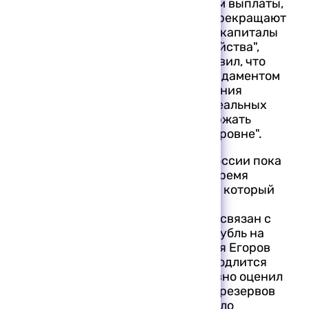
коммерческим банкам, отсрочив им выплаты,
последние отвечают тем, что "не прекращают
свою деятельность, а наращивают капиталы
для обслуживания народного хозяйства",
указал руководитель АРБ. Он добавил, что
"банковская система является фундаментом
развития экономики и существования
государства, и надо исходить из реальных
возможностей, которые могут удержать
банковскую систему на должном уровне".
У Центробанка и правительства России пока
есть возможности определенное время
держать курс рубля на том уровне, который
состоялся, считает Сергей Егоров.
Наблюдаемый рост курса доллара связан с
возможностями ЦБР удерживать рубль на
необходимом уровне. В то же время Егоров
затруднился сказать, как долго продлится
такая ситуация. Глава АРБ позитивно оценил
факт увеличения золотовалютных резервов
Банка России, отметив, что это стало