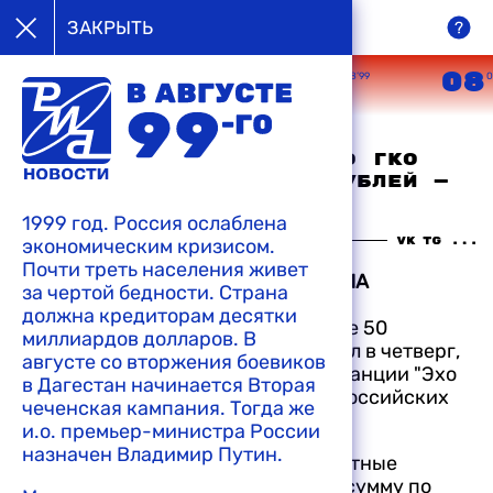
в августе
ЗАКРЫТЬ
99-го
05
06
07
08
08’99
08’99
08’99
0
Государство задолжало
коммерческим банкам по ГКО
более 50 миллиардов рублей —
президент АРБ
1999 год. Россия ослаблена
экономическим кризисом.
20:08 05-08-1999
Почти треть населения живет
МОСКВА, 5 августа, 1999. /Корр. РИА
за чертой бедности. Страна
Новости/.
Государство задолжало
должна кредиторам десятки
коммерческим банкам по ГКО более 50
миллиардов долларов. В
миллиардов рублей. Об этом заявил в четверг,
августе со вторжения боевиков
выступая в прямом эфире радиостанции "Эхо
в Дагестан начинается Вторая
Москвы", президент Ассоциации российских
чеченская кампания. Тогда же
банков (АРБ) Сергей Егоров.
и.о. премьер-министра России
назначен Владимир Путин.
По его данным, бюджет или бюджетные
организации должны вернуть эту сумму по